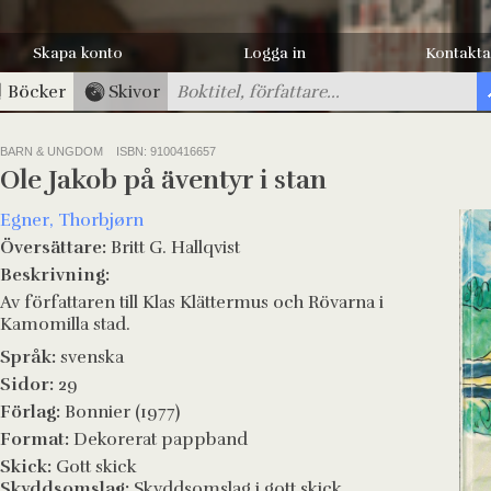
Skapa konto
Logga in
Kontakta
Böcker
Skivor
BARN & UNGDOM
ISBN: 9100416657
Ole Jakob på äventyr i stan
Egner, Thorbjørn
Översättare:
Britt G. Hallqvist
Beskrivning:
Av författaren till Klas Klättermus och Rövarna i
Kamomilla stad.
Språk:
svenska
Sidor:
29
Förlag:
Bonnier (1977)
Format:
Dekorerat pappband
Skick:
Gott skick
Skyddsomslag:
Skyddsomslag i gott skick