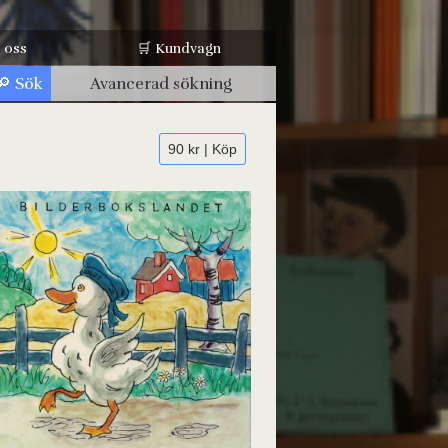
 oss
🛒 Kundvagn
Avancerad sökning
90 kr | Köp