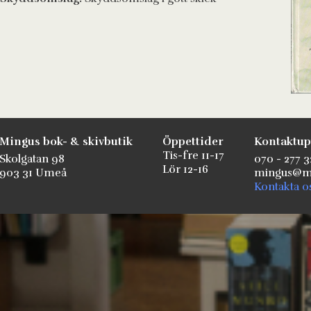
Mingus bok- & skivbutik
Öppettider
Kontaktup
Tis-fre 11-17
Skolgatan 98
070 - 277 3
Lör 12-16
903 31 Umeå
mingus@mi
Kontakta o