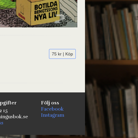
75 kr | Köp
pgifter
Följ oss
Facebook
2 15
Instagram
ngusbok.se
ss