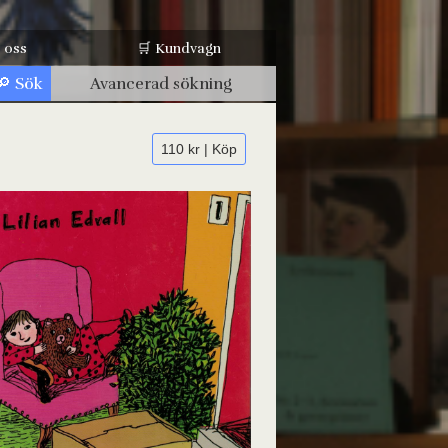
 oss
🛒 Kundvagn
Avancerad sökning
110 kr | Köp