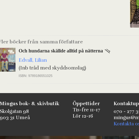
Fler böcker från samma författare
Och hundarna skällde alltid på nätterna
Edvall, Lilian
(Inb tråd med skyddsomslag)
ISBN: 9789186551025
Mingus bok- & skivbutik
Öppettider
Kontaktup
Tis-fre 11-17
Skolgatan 98
070 - 277 3
Lör 12-16
903 31 Umeå
mingus@mi
Kontakta o