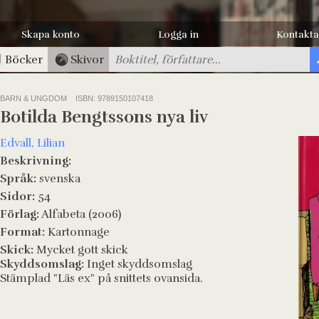
Skapa konto
Logga in
Kontakta
Böcker
Skivor
BARN & UNGDOM
ISBN: 9789150107418
Botilda Bengtssons nya liv
Edvall, Lilian
Beskrivning:
Språk:
svenska
Sidor:
54
Förlag:
Alfabeta (2006)
Format:
Kartonnage
Skick:
Mycket gott skick
Skyddsomslag:
Inget skyddsomslag
Stämplad "Läs ex" på snittets ovansida.