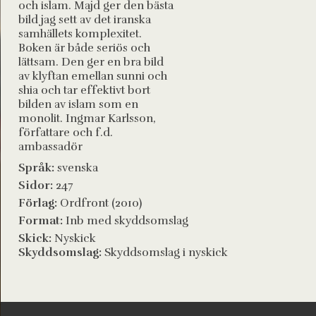
och islam. Majd ger den bästa
bild jag sett av det iranska
samhällets komplexitet.
Boken är både seriös och
lättsam. Den ger en bra bild
av klyftan emellan sunni och
shia och tar effektivt bort
bilden av islam som en
monolit. Ingmar Karlsson,
författare och f.d.
ambassadör
Språk:
svenska
Sidor:
247
Förlag:
Ordfront (2010)
Format:
Inb med skyddsomslag
Skick:
Nyskick
Skyddsomslag:
Skyddsomslag i nyskick