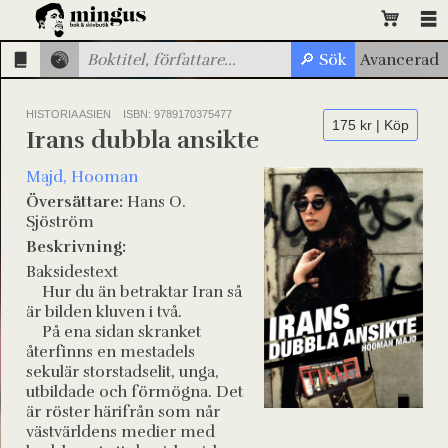
HISTORIA ASIEN
ISBN: 9789170375477
175 kr | Köp
Irans dubbla ansikte
Majd, Hooman
Översättare:
Hans O.
Sjöström
Beskrivning:
Baksidestext
Hur du än betraktar Iran så
är bilden kluven i två.
På ena sidan skranket
återfinns en mestadels
sekulär storstadselit, unga,
utbildade och förmögna. Det
är röster härifrån som når
västvärldens medier med