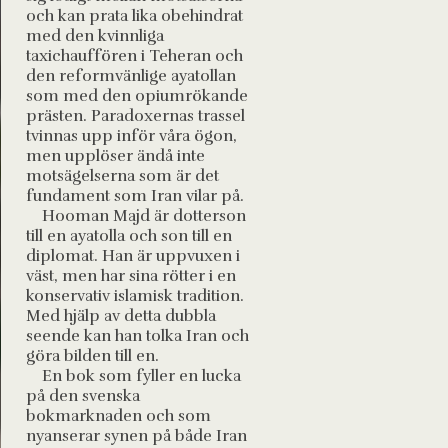
och kan prata lika obehindrat
med den kvinnliga
taxichauffören i Teheran och
den reformvänlige ayatollan
som med den opiumrökande
prästen. Paradoxernas trassel
tvinnas upp inför våra ögon,
men upplöser ändå inte
motsägelserna som är det
fundament som Iran vilar på.
Hooman Majd är dotterson
till en ayatolla och son till en
diplomat. Han är uppvuxen i
väst, men har sina rötter i en
konservativ islamisk tradition.
Med hjälp av detta dubbla
seende kan han tolka Iran och
göra bilden till en.
En bok som fyller en lucka
på den svenska
bokmarknaden och som
nyanserar synen på både Iran