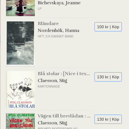
Bichevskaya, Jeanne
LP
Bländare
100 kr | Köp
Nordenhök, Hanna
HFT, S K DANSKT BAND
Blå stolar : [Nice i tex...
130 kr | Köp
Claesson, Stig
KARTONNAGE
Vägen till brevlådan : ...
130 kr | Köp
Claesson, Stig
INB MED SKYDDSOMSLAG