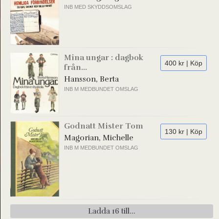
INB MED SKYDDSOMSLAG
Mina ungar : dagbok
400 kr | Köp
från...
Hansson, Berta
INB M MEDBUNDET OMSLAG
Godnatt Mister Tom
130 kr | Köp
Magorian, Michelle
INB M MEDBUNDET OMSLAG
Ladda 16 till...