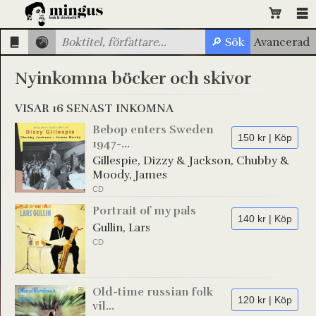
Nyinkomna böcker och skivor
VISAR 16 SENAST INKOMNA
Bebop enters Sweden
150 kr | Köp
1947-...
Gillespie, Dizzy & Jackson, Chubby &
Moody, James
CD
Portrait of my pals
140 kr | Köp
Gullin, Lars
CD
Old-time russian folk
120 kr | Köp
vil...