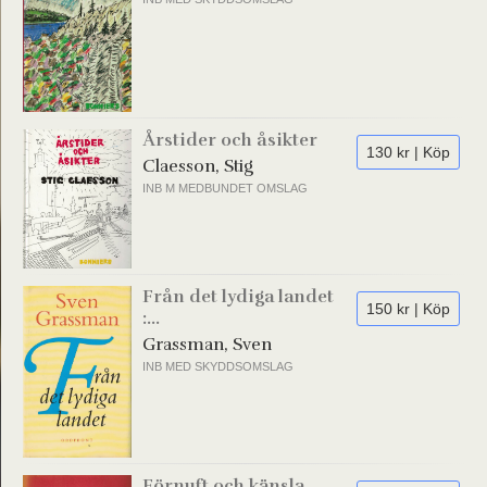
Årstider och åsikter
130 kr | Köp
Claesson, Stig
INB M MEDBUNDET OMSLAG
Från det lydiga landet
150 kr | Köp
:...
Grassman, Sven
INB MED SKYDDSOMSLAG
Förnuft och känsla