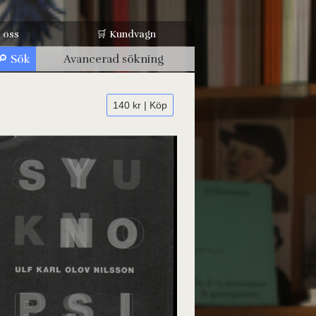
 oss
🛒 Kundvagn
Avancerad sökning
140 kr | Köp