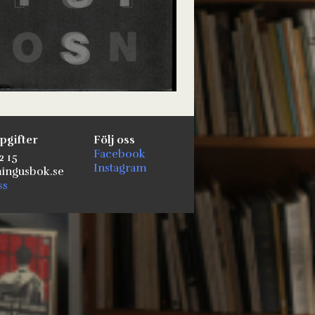
pgifter
Följ oss
Facebook
2 15
Instagram
ngusbok.se
ss