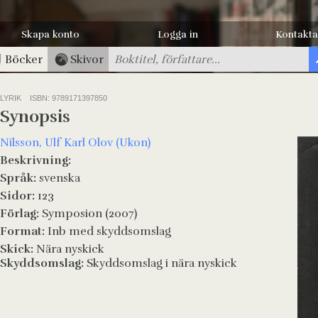
Skapa konto
Logga in
Kontakta
Böcker
Skivor
LYRIK
ISBN: 9789171397850
Synopsis
Nilsson, Ulf Karl Olov (Ukon)
Beskrivning:
Språk:
svenska
Sidor:
123
Förlag:
Symposion (2007)
Format:
Inb med skyddsomslag
Skick:
Nära nyskick
Skyddsomslag:
Skyddsomslag i nära nyskick