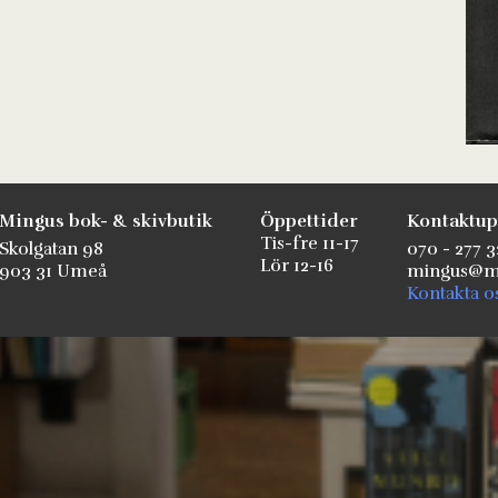
Mingus bok- & skivbutik
Öppettider
Kontaktup
Tis-fre 11-17
Skolgatan 98
070 - 277 3
Lör 12-16
903 31 Umeå
mingus@mi
Kontakta o