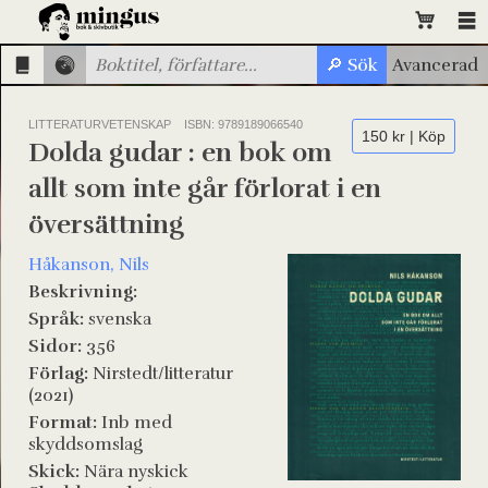
LITTERATURVETENSKAP
ISBN: 9789189066540
150 kr | Köp
Dolda gudar : en bok om
allt som inte går förlorat i en
översättning
Håkanson, Nils
Beskrivning:
Språk:
svenska
Sidor:
356
Förlag:
Nirstedt/litteratur
(2021)
Format:
Inb med
skyddsomslag
Skick:
Nära nyskick