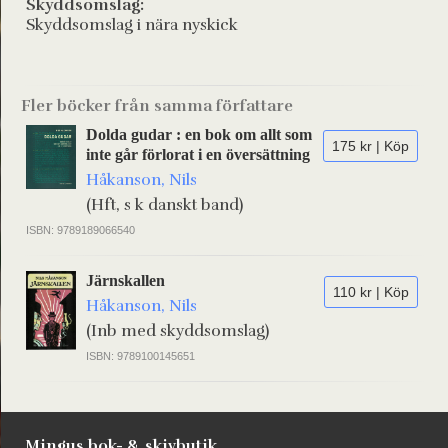
Skyddsomslag:
Skyddsomslag i nära nyskick
Fler böcker från samma författare
Dolda gudar : en bok om allt som
175 kr | Köp
inte går förlorat i en översättning
Håkanson, Nils
(Hft, s k danskt band)
ISBN: 9789189066540
Järnskallen
110 kr | Köp
Håkanson, Nils
(Inb med skyddsomslag)
ISBN: 9789100145651
Mingus bok- & skivbutik