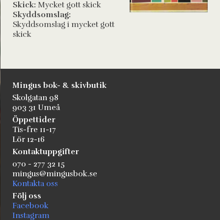
Skick:
Mycket gott skick
Skyddsomslag:
Skyddsomslag i mycket gott
skick
Mingus bok- & skivbutik
Skolgatan 98
903 31 Umeå
Öppettider
Tis-fre 11-17
Lör 12-16
Kontaktuppgifter
070 - 277 32 15
mingus@mingusbok.se
Kontakta oss
Följ oss
Facebook
Instagram