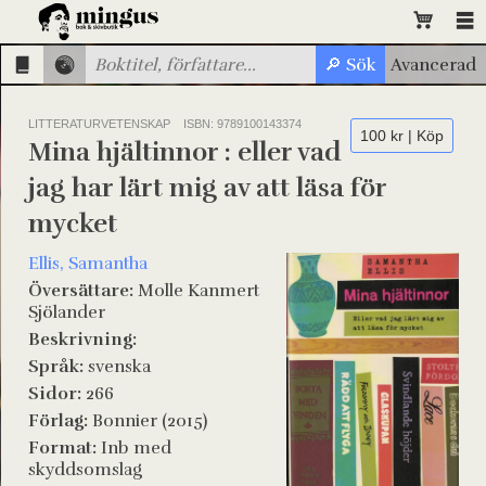
LITTERATURVETENSKAP
ISBN: 9789100143374
100 kr | Köp
Mina hjältinnor : eller vad
jag har lärt mig av att läsa för
mycket
Ellis, Samantha
Översättare:
Molle Kanmert
Sjölander
Beskrivning:
Språk:
svenska
Sidor:
266
Förlag:
Bonnier (2015)
Format:
Inb med
skyddsomslag