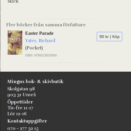
skick
Fler böcker från samma författare
Easter Parade
90 kr | Köp
Yates, Richard
(Pocket)
ISBN: 9789113032900
Mingus bok- & skivbutik
Skolgatan 98
903 31 Umeå
Öppettider
Tis-fre 11-17
Lör 12-16
Kontaktuppgifter
070 - 277 32 15