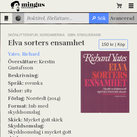
SKÖNLITTERATUR, NORDAMERIKA
ISBN: 9789113054438
Elva sorters ensamhet
150 kr | Köp
Yates, Richard
Översättare:
Kerstin
Gustafsson
Beskrivning:
Språk:
svenska
Sidor:
282
Förlag:
Norstedt (2014)
Format:
Inb med
skyddsomslag
Skick:
Mycket gott skick
Skyddsomslag:
Skyddsomslag i mycket gott