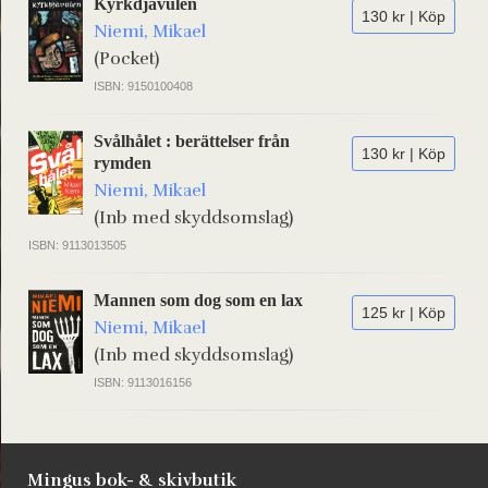
Kyrkdjävulen
130 kr | Köp
Niemi, Mikael
(Pocket)
ISBN: 9150100408
Svålhålet : berättelser från
130 kr | Köp
rymden
Niemi, Mikael
(Inb med skyddsomslag)
ISBN: 9113013505
Mannen som dog som en lax
125 kr | Köp
Niemi, Mikael
(Inb med skyddsomslag)
ISBN: 9113016156
Mingus bok- & skivbutik