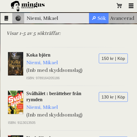
Visar 1-5 av 5 sökträffar:
Koka björn
150 kr | Köp
Niemi, Mikael
(Inb med skyddsomslag)
ISBN: 9789164205186
Svålhålet : berättelser från
130 kr | Köp
rymden
Niemi, Mikael
(Inb med skyddsomslag)
ISBN: 9113013505