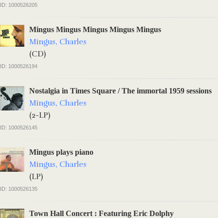
ID: 1000526205
Mingus Mingus Mingus Mingus Mingus
Mingus, Charles
(CD)
ID: 1000526194
Nostalgia in Times Square / The immortal 1959 sessions
Mingus, Charles
(2-LP)
ID: 1000526145
Mingus plays piano
Mingus, Charles
(LP)
ID: 1000526135
Town Hall Concert : Featuring Eric Dolphy