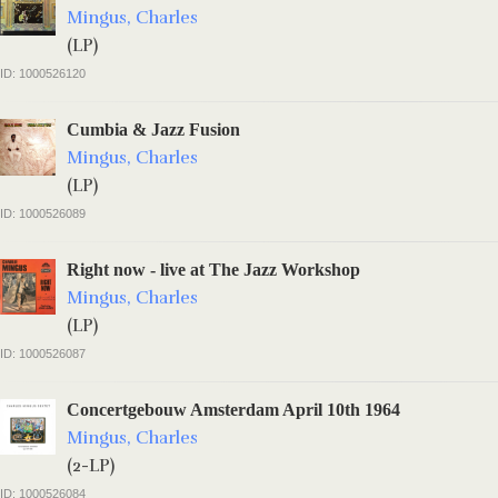
Mingus, Charles
(LP)
ID: 1000526120
Cumbia & Jazz Fusion
Mingus, Charles
(LP)
ID: 1000526089
Right now - live at The Jazz Workshop
Mingus, Charles
(LP)
ID: 1000526087
Concertgebouw Amsterdam April 10th 1964
Mingus, Charles
(2-LP)
ID: 1000526084