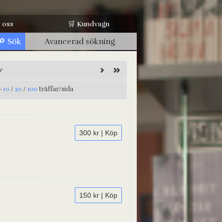
 oss
🛒 Kundvagn
Avancerad sökning
r
-
10
/
20
/
100
träffar/sida
300 kr | Köp
150 kr | Köp