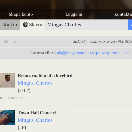
Skapa konto
Logga in
Kontakta
Böcker
Skivor
Sida 1/3
visar 1-10 av 29 sökträffa
Sortera efter:
Inläggningsdatum
-
Upphovsperson
-
Titel
Reincarnation of a lovebird
Mingus, Charles
(2-LP)
ID: 1000526212
Town Hall Concert
Mingus, Charles
(LP)