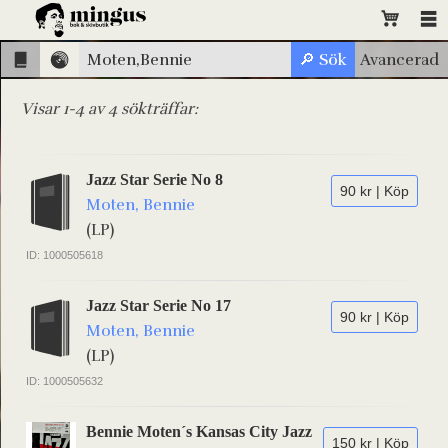
Visar 1-4 av 4 sökträffar:
Jazz Star Serie No 8
90 kr | Köp
Moten, Bennie
(LP)
ID: 1000505618
Jazz Star Serie No 17
90 kr | Köp
Moten, Bennie
(LP)
ID: 1000505632
Bennie Moten´s Kansas City Jazz
150 kr | Köp