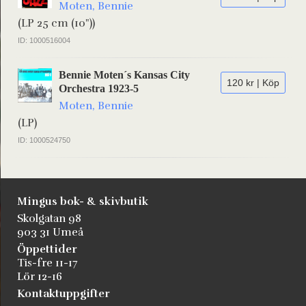
Moten, Bennie
(LP 25 cm (10"))
ID: 1000516004
Bennie Moten´s Kansas City
120 kr | Köp
Orchestra 1923-5
Moten, Bennie
(LP)
ID: 1000524750
Mingus bok- & skivbutik
Skolgatan 98
903 31 Umeå
Öppettider
Tis-fre 11-17
Lör 12-16
Kontaktuppgifter