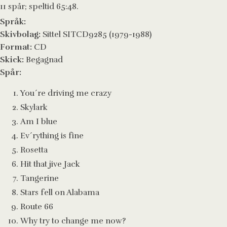
11 spår; speltid 65:48.
Språk:
Skivbolag:
Sittel SITCD9285 (1979-1988)
Format:
CD
Skick:
Begagnad
Spår:
You´re driving me crazy
Skylark
Am I blue
Ev´rything is fine
Rosetta
Hit that jive Jack
Tangerine
Stars fell on Alabama
Route 66
Why try to change me now?