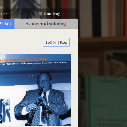
 oss
🛒 Kundvagn
Avancerad sökning
150 kr | Köp