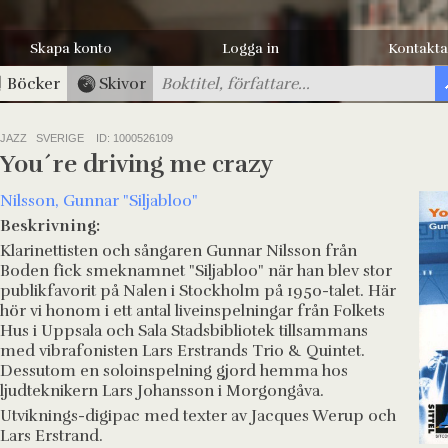
Skapa konto
Logga in
Kontakta
Böcker
Skivor
JAZZ SVERIGE
ID: 1000526109
You´re driving me crazy
Nilsson, Gunnar "Siljabloo"
Beskrivning:
Klarinettisten och sångaren Gunnar Nilsson från
Boden fick smeknamnet "Siljabloo" när han blev stor
publikfavorit på Nalen i Stockholm på 1950-talet. Här
hör vi honom i ett antal liveinspelningar från Folkets
Hus i Uppsala och Sala Stadsbibliotek tillsammans
med vibrafonisten Lars Erstrands Trio & Quintet.
Dessutom en soloinspelning gjord hemma hos
ljudteknikern Lars Johansson i Morgongåva.
Utviknings-digipac med texter av Jacques Werup och
Lars Erstrand.