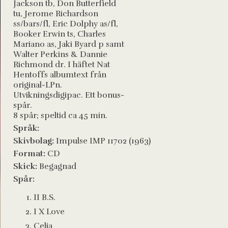
Jackson tb, Don Butterfield
tu, Jerome Richardson
ss/bars/fl, Eric Dolphy as/fl,
Booker Erwin ts, Charles
Mariano as, Jaki Byard p samt
Walter Perkins & Dannie
Richmond dr. I häftet Nat
Hentoffs albumtext från
original-LPn.
Utvikningsdigipac. Ett bonus-
spår.
8 spår; speltid ca 45 min.
Språk:
Skivbolag:
Impulse IMP 11702 (1963)
Format:
CD
Skick:
Begagnad
Spår:
II B.S.
I X Love
Celia