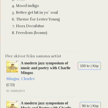
Mood indigo
Better get hit in yo´ soul
Theme for Lester Young
Hora Decubitus
Freedom (bonus)
Fler skivor från samma artist
A modern jazz symposium of
100 kr | Köp
music and poetry with Charlie
Mingus
Mingus, Charles
(CD)
ID: 1000522572
A modern jazz symposium of
90 kr | Köp
Music and Poetry with Charlie