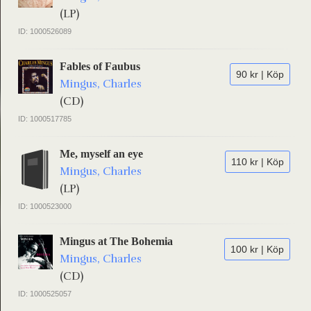
(LP)
ID: 1000526089
Fables of Faubus
90 kr | Köp
Mingus, Charles
(CD)
ID: 1000517785
Me, myself an eye
110 kr | Köp
Mingus, Charles
(LP)
ID: 1000523000
Mingus at The Bohemia
100 kr | Köp
Mingus, Charles
(CD)
ID: 1000525057