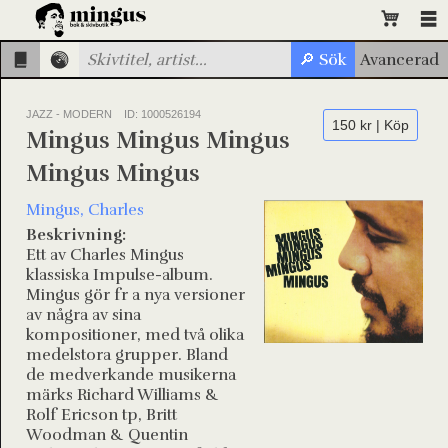
JAZZ - MODERN
ID: 1000526194
150 kr | Köp
Mingus Mingus Mingus
Mingus Mingus
Mingus, Charles
Beskrivning:
Ett av Charles Mingus
klassiska Impulse-album.
Mingus gör fr a nya versioner
av några av sina
kompositioner, med två olika
medelstora grupper. Bland
de medverkande musikerna
märks Richard Williams &
Rolf Ericson tp, Britt
Woodman & Quentin