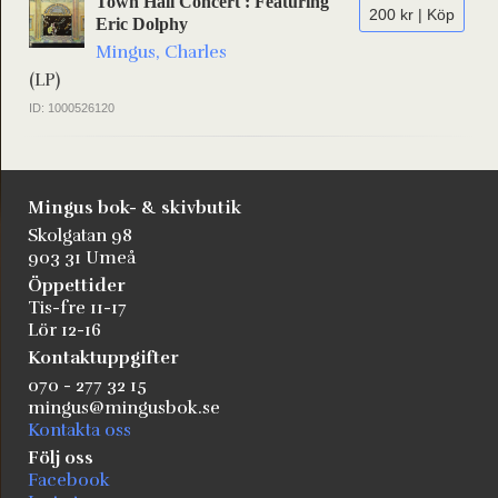
Town Hall Concert : Featuring
200 kr | Köp
Eric Dolphy
Mingus, Charles
(LP)
ID: 1000526120
Mingus bok- & skivbutik
Skolgatan 98
903 31 Umeå
Öppettider
Tis-fre 11-17
Lör 12-16
Kontaktuppgifter
070 - 277 32 15
mingus@mingusbok.se
Kontakta oss
Följ oss
Facebook