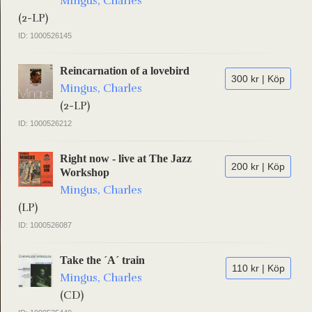
Mingus, Charles
(2-LP)
ID: 1000526145
Reincarnation of a lovebird
300 kr | Köp
Mingus, Charles
(2-LP)
ID: 1000526212
Right now - live at The Jazz
200 kr | Köp
Workshop
Mingus, Charles
(LP)
ID: 1000526087
Take the ´A´ train
110 kr | Köp
Mingus, Charles
(CD)