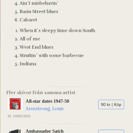
Ain´t misbehavin´
Basin Street blues
Cabaret
When it´s sleepy time down South
All of me
West End blues
Struttin´ with some barbecue
Indiana
Fler skivor från samma artist
All-star dates 1947-50
90 kr | Köp
Armstrong, Louis
ID: 1000512631
Ambassador Satch