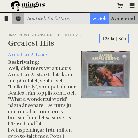
JAZZ - NEW ORLEANS/TRAD
ID: 1000511232
125 kr | Köp
Greatest Hits
Armstrong, Louis
Beskrivning:
Well, oldtimers vet att Louis
Armstrongs största hits kom
på 1960-talet, sent i livet:
"Hello Dolly", som petade ner
Beatles från topplistorna, och
"What a wonderful world"
några år senare. De finns ju
inte med här, men om vi
bortser från det så serveras
här en handfull
liveinspelningar från mitten
av 1950-talet med Pops i