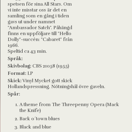
spetsen för sina All Stars. Om
vi inte misstar oss är det en
samling som en gång i tiden
gavs ut under namnet
"Ambassador Satch". Påhängd
finns en uppföljare till "Hello
Dolly"-succén: "Cabaret" från
1966.
Speltid ca 43 min.
Språk:
Skivbolag:
CBS 21058 (1955)
Format:
LP
Skick:
Vinyl Mycket gott skick
Hollandspressning. Nötningshål övre gaveln.
Spår:
A theme from The Threepenny Opera (Mack
the Knife)
Back o´town blues
Black and blue