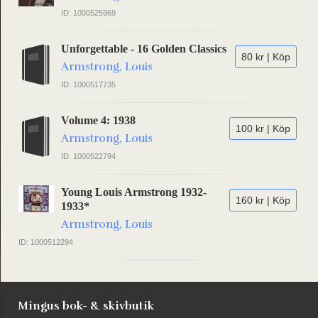
ID: 1000525969
Unforgettable - 16 Golden Classics
80 kr | Köp
Armstrong, Louis
ID: 1000517735
Volume 4: 1938
100 kr | Köp
Armstrong, Louis
ID: 1000522794
Young Louis Armstrong 1932-
160 kr | Köp
1933*
Armstrong, Louis
ID: 1000512294
Mingus bok- & skivbutik