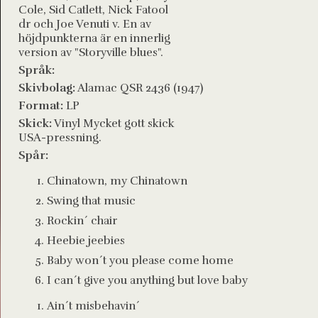
Cole, Sid Catlett, Nick Fatool
dr och Joe Venuti v. En av
höjdpunkterna är en innerlig
version av "Storyville blues".
Språk:
Skivbolag:
Alamac QSR 2436 (1947)
Format:
LP
Skick:
Vinyl Mycket gott skick
USA-pressning.
Spår:
Chinatown, my Chinatown
Swing that music
Rockin´ chair
Heebie jeebies
Baby won´t you please come home
I can´t give you anything but love baby
Ain´t misbehavin´