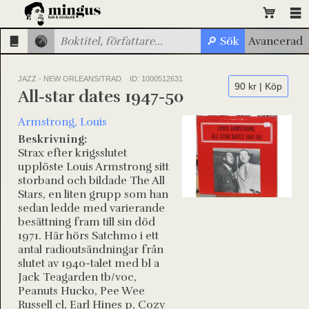
JAZZ - NEW ORLEANS/TRAD
ID: 1000512631
90 kr | Köp
All-star dates 1947-50
Armstrong, Louis
Beskrivning:
Strax efter krigsslutet
upplöste Louis Armstrong sitt
storband och bildade The All
Stars, en liten grupp som han
sedan ledde med varierande
besättning fram till sin död
1971. Här hörs Satchmo i ett
antal radioutsändningar från
slutet av 1940-talet med bl a
Jack Teagarden tb/voc,
Peanuts Hucko, Pee Wee
Russell cl, Earl Hines p, Cozy