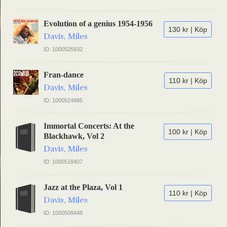
Evolution of a genius 1954-1956
130 kr | Köp
Davis, Miles
ID: 1000525932
Fran-dance
110 kr | Köp
Davis, Miles
ID: 1000524885
Immortal Concerts: At the
100 kr | Köp
Blackhawk, Vol 2
Davis, Miles
ID: 1000518407
Jazz at the Plaza, Vol 1
110 kr | Köp
Davis, Miles
ID: 1000508448