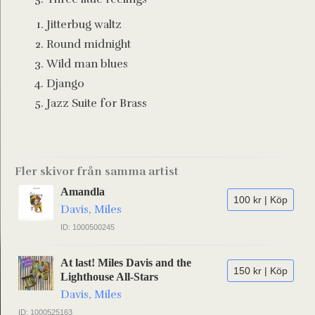
Jitterbug waltz
Round midnight
Wild man blues
Django
Jazz Suite for Brass
Fler skivor från samma artist
Amandla
100 kr | Köp
Davis, Miles
ID: 1000500245
At last! Miles Davis and the
150 kr | Köp
Lighthouse All-Stars
Davis, Miles
ID: 1000525163