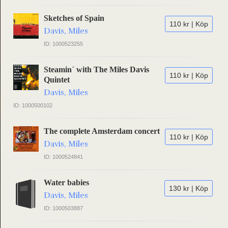
Sketches of Spain
110 kr | Köp
Davis, Miles
ID: 1000523255
Steamin´ with The Miles Davis
110 kr | Köp
Quintet
Davis, Miles
ID: 1000500102
The complete Amsterdam concert
110 kr | Köp
Davis, Miles
ID: 1000524841
Water babies
130 kr | Köp
Davis, Miles
ID: 1000503887