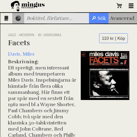
JAZZ - MODERN
ID: 1000518661
110 kr | Köp
Facets
Davis, Miles
Beskrivning:
Ett spretigt, men intressant
album med trumpetaren
Miles Davis. Inspelningarna är
hämtade från flera olika
sammanhang. Här finns ett
par spår med en sextett från
1962 med bl a Wayne Shorter,
Paul Chambers och Jimmy
Cobb; två spår med den
klassiska 50-talskvintetten
med John Coltrane, Red
Carland, Chambers och Philly