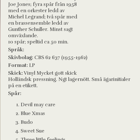
Joe Jones; fyra spår från 1958
med en orkester ledd av
Michel Legrand; två spår med
en brassensemble ledd av
Gunther Schuller. Minst sagt
omväxlande.
10 spår; speltid ca 50 min.
Språk:
Skivbolag:
CBS 62 637 (1955-1962)
Format:
LP
Skick:
Vinyl Mycket gott skick
Holländsk pressning. Ngt lagernött. Små ägarinitialer
på en etikett.
Spår:
Devil may care
Blue Xmas
Budo
Sweet Sue
Three little feelings