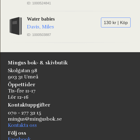
ID: 1000524841
Water babies
130 kr | Köp
Davis, Miles
ID: 1000503887
Mingus bok- & skivbutik
Skolgatan 98
903 31 Umeå
Öppettider
Tis-fre 11-17
Lör 12-16
Kontaktuppgifter
070 - 277 32 15
mingus@mingusbok.se
Kontakta oss
Följ oss
Facebook