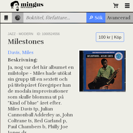
JAZZ - MODERN
ID: 1000524556
100 kr | Köp
Milestones
Davis, Miles
Beskrivning:
Ja, nog var det här albumet en
milstolpe - Miles hade utökat
sin grupp till en sextett och
på titelspåret föregriper han
de modala improvisationer
som skulle blomma ut på
"Kind of blue" året efter.
Miles Davis tp, Julian
Cannonball Adderley as, John
Coltrane ts, Red Garland p,
Paul Chambers b, Philly Joe
Jones dr.