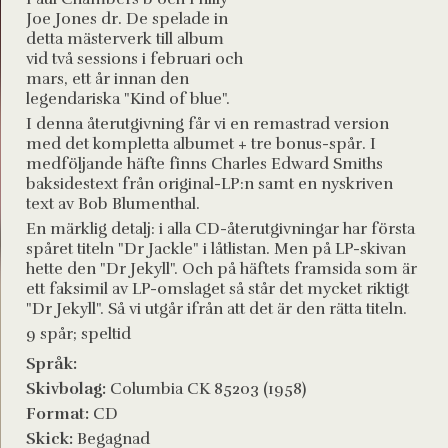
Joe Jones dr. De spelade in
detta mästerverk till album
vid två sessions i februari och
mars, ett år innan den
legendariska "Kind of blue".
I denna återutgivning får vi en remastrad version
med det kompletta albumet + tre bonus-spår. I
medföljande häfte finns Charles Edward Smiths
baksidestext från original-LP:n samt en nyskriven
text av Bob Blumenthal.
En märklig detalj: i alla CD-återutgivningar har första
spåret titeln "Dr Jackle" i låtlistan. Men på LP-skivan
hette den "Dr Jekyll". Och på häftets framsida som är
ett faksimil av LP-omslaget så står det mycket riktigt
"Dr Jekyll". Så vi utgår ifrån att det är den rätta titeln.
9 spår; speltid
Språk:
Skivbolag:
Columbia CK 85203 (1958)
Format:
CD
Skick:
Begagnad