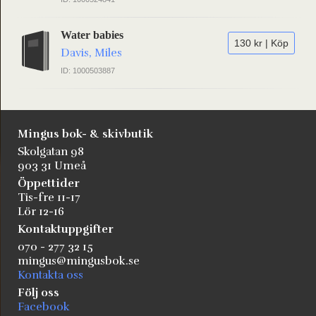
Water babies
130 kr | Köp
Davis, Miles
ID: 1000503887
Mingus bok- & skivbutik
Skolgatan 98
903 31 Umeå
Öppettider
Tis-fre 11-17
Lör 12-16
Kontaktuppgifter
070 - 277 32 15
mingus@mingusbok.se
Kontakta oss
Följ oss
Facebook