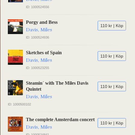
ID: 1000524556
Porgy and Bess
110 kr | Köp
Davis, Miles
ID: 1000524936
Sketches of Spain
110 kr | Köp
Davis, Miles
ID: 1000523255
Steamin´ with The Miles Davis
110 kr | Köp
Quintet
Davis, Miles
ID: 1000500102
The complete Amsterdam concert
110 kr | Köp
Davis, Miles
ID: 1000524841