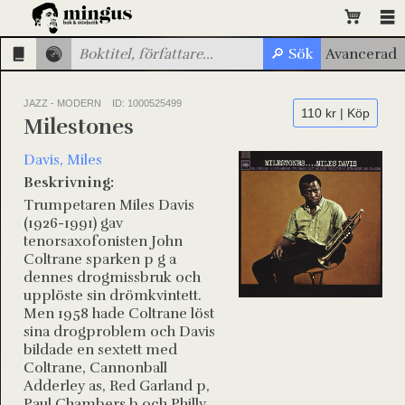
JAZZ - MODERN
ID: 1000525499
110 kr | Köp
Milestones
Davis, Miles
Beskrivning:
Trumpetaren Miles Davis
(1926-1991) gav
tenorsaxofonisten John
Coltrane sparken p g a
dennes drogmissbruk och
upplöste sin drömkvintett.
Men 1958 hade Coltrane löst
sina drogproblem och Davis
bildade en sextett med
Coltrane, Cannonball
Adderley as, Red Garland p,
Paul Chambers b och Philly