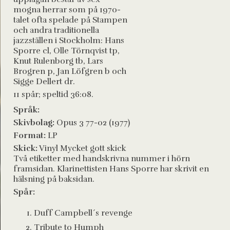
mogna herrar som på 1970-
talet ofta spelade på Stampen
och andra traditionella
jazzställen i Stockholm: Hans
Sporre cl, Olle Törnqvist tp,
Knut Rulenborg tb, Lars
Brogren p, Jan Löfgren b och
Sigge Dellert dr.
11 spår; speltid 36:08.
Språk:
Skivbolag:
Opus 3 77-02 (1977)
Format:
LP
Skick:
Vinyl Mycket gott skick
Två etiketter med handskrivna nummer i hörn
framsidan. Klarinettisten Hans Sporre har skrivit en
hälsning på baksidan.
Spår:
Duff Campbell´s revenge
Tribute to Humph