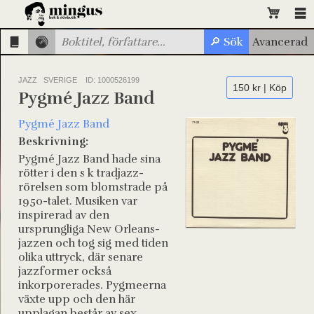
JAZZ SVERIGE
ID: 1000526199
150 kr | Köp
Pygmé Jazz Band
Pygmé Jazz Band
Beskrivning:
Pygmé Jazz Band hade sina
rötter i den s k tradjazz-
rörelsen som blomstrade på
1950-talet. Musiken var
inspirerad av den
ursprungliga New Orleans-
jazzen och tog sig med tiden
olika uttryck, där senare
jazzformer också
inkorporerades. Pygmeerna
växte upp och den här
upplagan består av sex