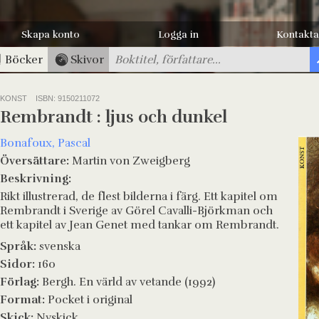
Skapa konto
Logga in
Kontakta
Böcker
Skivor
KONST
ISBN: 9150211072
Rembrandt : ljus och dunkel
Bonafoux, Pascal
Översättare:
Martin von Zweigberg
Beskrivning:
Rikt illustrerad, de flest bilderna i färg. Ett kapitel om
Rembrandt i Sverige av Görel Cavalli-Björkman och
ett kapitel av Jean Genet med tankar om Rembrandt.
Språk:
svenska
Sidor:
160
Förlag:
Bergh. En värld av vetande (1992)
Format:
Pocket i original
Skick:
Nyskick