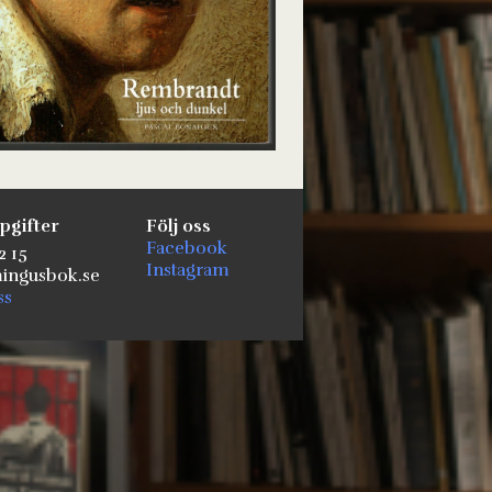
pgifter
Följ oss
Facebook
2 15
Instagram
ngusbok.se
ss