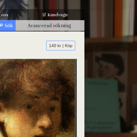
 oss
🛒 Kundvagn
Avancerad sökning
140 kr | Köp