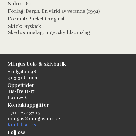
Sidor:
160
Förlag:
Bergh. En värld av vetande (1992)
Format:
Pocket i original
Skick:
Nyskick
Skyddsomslag:
Inget skyddsomslag
Mingus bok- & skivbutik
Skolgatan 98
903 31 Umeå
Öppettider
Tis-fre 11-17
Lör 12-16
Kontaktuppgifter
070 - 277 32 15
mingus@mingusbok.se
Kontakta oss
Följ oss