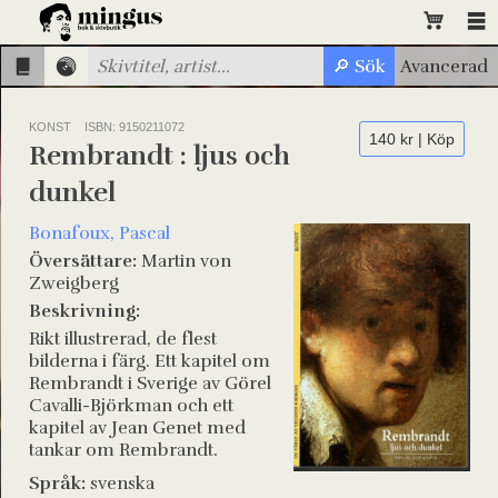
KONST
ISBN: 9150211072
140 kr | Köp
Rembrandt : ljus och
dunkel
Bonafoux, Pascal
Översättare:
Martin von
Zweigberg
Beskrivning:
Rikt illustrerad, de flest
bilderna i färg. Ett kapitel om
Rembrandt i Sverige av Görel
Cavalli-Björkman och ett
kapitel av Jean Genet med
tankar om Rembrandt.
Språk:
svenska