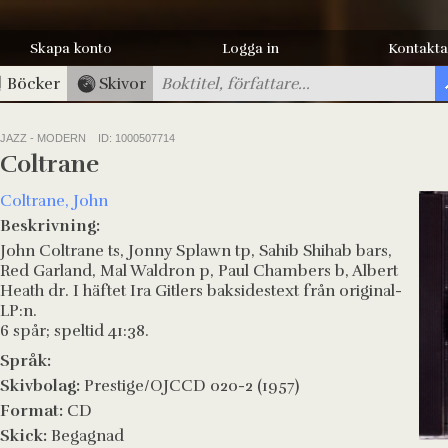
Skapa konto
Logga in
Kontakta
Böcker
Skivor
JAZZ - MODERN
ID: 1000507714
Coltrane
Coltrane, John
Beskrivning:
John Coltrane ts, Jonny Splawn tp, Sahib Shihab bars,
Red Garland, Mal Waldron p, Paul Chambers b, Albert
Heath dr. I häftet Ira Gitlers baksidestext från original-
LP:n.
6 spår; speltid 41:38.
Språk:
Skivbolag:
Prestige/OJCCD 020-2 (1957)
Format:
CD
Skick:
Begagnad