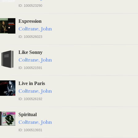
ID: 1000523290
Expression
Coltrane, John
ID: 1000526023
Like Sonny
Coltrane, John
ID: 1000521591
Live in Paris
Coltrane, John
ID: 1000526192
Spiritual
Coltrane, John
ID: 1000513931