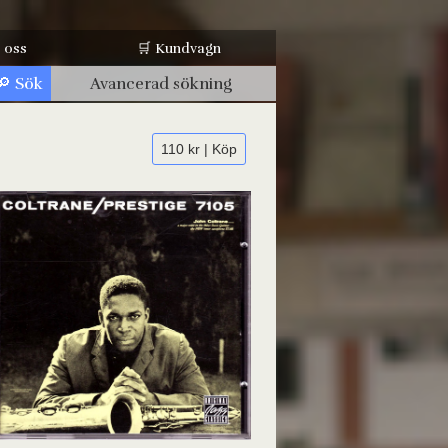
 oss
🛒 Kundvagn
Avancerad sökning
110 kr | Köp