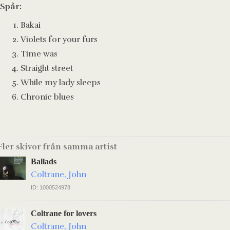
Spår:
Bakai
Violets for your furs
Time was
Straight street
While my lady sleeps
Chronic blues
Fler skivor från samma artist
Ballads
Coltrane, John
ID: 1000524978
Coltrane for lovers
Coltrane, John