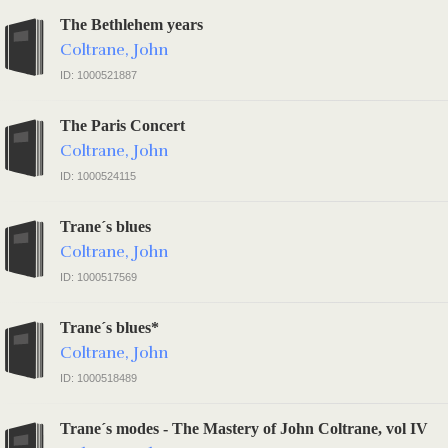
The Bethlehem years
Coltrane, John
ID: 1000521887
The Paris Concert
Coltrane, John
ID: 1000524115
Trane´s blues
Coltrane, John
ID: 1000517569
Trane´s blues*
Coltrane, John
ID: 1000518489
Trane´s modes - The Mastery of John Coltrane, vol IV