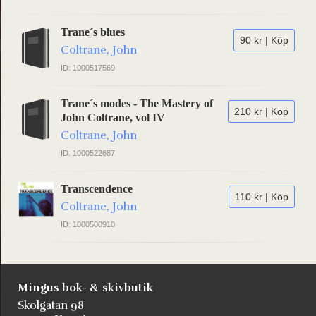
Trane´s blues
90 kr | Köp
Coltrane, John
ID: 1000517569
Trane´s modes - The Mastery of
210 kr | Köp
John Coltrane, vol IV
Coltrane, John
ID: 1000522687
Transcendence
110 kr | Köp
Coltrane, John
ID: 1000500910
Mingus bok- & skivbutik
Skolgatan 98