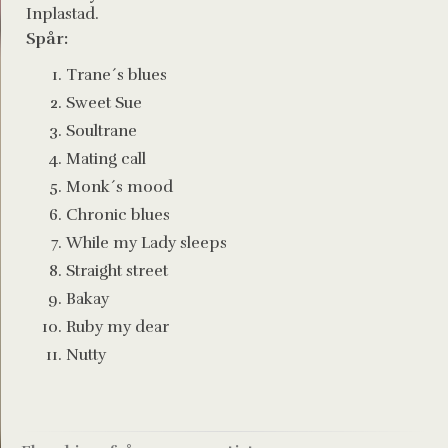
Inplastad.
Spår:
Trane´s blues
Sweet Sue
Soultrane
Mating call
Monk´s mood
Chronic blues
While my Lady sleeps
Straight street
Bakay
Ruby my dear
Nutty