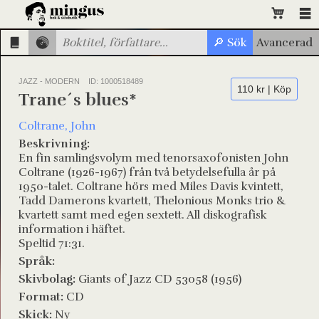
JAZZ - MODERN
ID: 1000518489
110 kr | Köp
Trane´s blues*
Coltrane, John
Beskrivning:
En fin samlingsvolym med tenorsaxofonisten John
Coltrane (1926-1967) från två betydelsefulla år på
1950-talet. Coltrane hörs med Miles Davis kvintett,
Tadd Damerons kvartett, Thelonious Monks trio &
kvartett samt med egen sextett. All diskografisk
information i häftet.
Speltid 71:31.
Språk:
Skivbolag:
Giants of Jazz CD 53058 (1956)
Format:
CD
Skick:
Ny