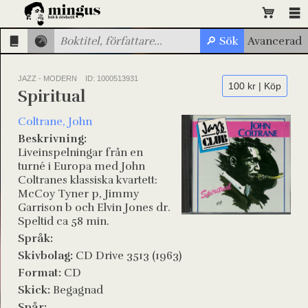
JAZZ - MODERN
ID: 1000513931
100 kr | Köp
Spiritual
Coltrane, John
Beskrivning:
Liveinspelningar från en
turné i Europa med John
Coltranes klassiska kvartett:
McCoy Tyner p, Jimmy
Garrison b och Elvin Jones dr.
Speltid ca 58 min.
Språk:
Skivbolag:
CD Drive 3513 (1963)
Format:
CD
Skick:
Begagnad
Spår: