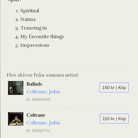
Spiritual
Naima
Traneing in
My favourite things
Impressions
Fler skivor från samma artist
Ballads
150 kr | Köp
Coltrane, John
ID: 1000524978
Coltrane
110 kr | Köp
Coltrane, John
ID: 1000507714