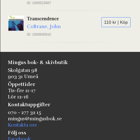
ID: 1000522687
Transcendence
110 kr | Köp
Coltrane, John
ID: 1000500910
Mingus bok- & skivbutik
Skolgatan 98
903 31 Umeå
Öppettider
Tis-fre 11-17
Lör 12-16
Kontaktuppgifter
070 - 277 32 15
mingus@mingusbok.se
Kontakta oss
Följ oss
Facebook