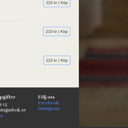
110 kr | Köp
210 kr | Köp
110 kr | Köp
pgifter
Följ oss
Facebook
2 15
Instagram
ngusbok.se
ss