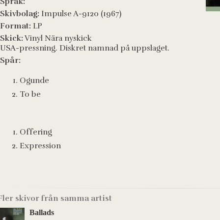
Språk:
Skivbolag:
Impulse A-9120 (1967)
Format:
LP
Skick:
Vinyl Nära nyskick
USA-pressning. Diskret namnad på uppslaget.
Spår:
Ogunde
To be
Offering
Expression
Fler skivor från samma artist
Ballads