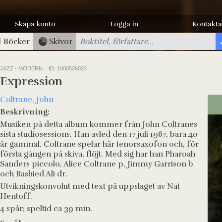
Skapa konto
Logga in
Kontakta
Böcker
Skivor
JAZZ - MODERN
ID: 1000526023
Expression
Coltrane, John
Beskrivning:
Musiken på detta album kommer från John Coltranes
sista studiosessions. Han avled den 17 juli 1967, bara 40
år gammal. Coltrane spelar här tenorsaxofon och, för
första gången på skiva, flöjt. Med sig har han Pharoah
Sanders piccolo, Alice Coltrane p, Jimmy Garrison b
och Rashied Ali dr.
Utvikningskonvolut med text på uppslaget av Nat
Hentoff.
4 spår; speltid ca 39 min.