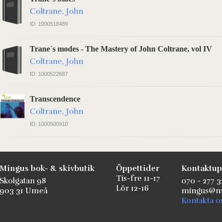
Coltrane, John
ID: 1000518489
Trane´s modes - The Mastery of John Coltrane, vol IV
Coltrane, John
ID: 1000522687
Transcendence
Coltrane, John
ID: 1000500910
Mingus bok- & skivbutik
Öppettider
Kontaktup
Tis-fre 11-17
Skolgatan 98
070 - 277 3
Lör 12-16
903 31 Umeå
mingus@mi
Kontakta o