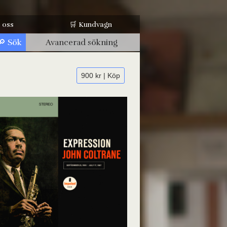
 oss
🛒 Kundvagn
Avancerad sökning
900 kr | Köp