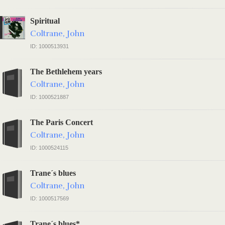
Spiritual
Coltrane, John
ID: 1000513931
The Bethlehem years
Coltrane, John
ID: 1000521887
The Paris Concert
Coltrane, John
ID: 1000524115
Trane´s blues
Coltrane, John
ID: 1000517569
Trane´s blues*